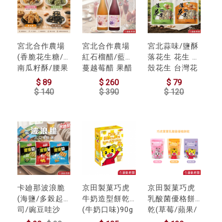
宮北合作農場
宮北合作農場
宮北蒜味/鹽酥
(香脆花生糖/
紅石榴醋/藍莓
落花生 花生 帶
南瓜籽酥/腰果
蔓越莓醋 果醋
殼花生 台灣花
酥/杏仁黑芝麻
水果醋 苺果醋
生 雲林花生 點
$ 89
$ 260
$ 79
酥)零食 下午茶
下午茶 台灣製
心 零食 餅乾零
$ 140
$ 390
$ 120
台灣製造 餅乾
造 濃縮醋
食 台灣製造
好吃零食 花生
酥糖【濠氣老
闆】
卡廸那波浪脆
京田製菓巧虎
京田製菓巧虎
(海鹽/多榖起
牛奶造型餅乾
乳酸菌優格餅
司/豌豆哇沙
(牛奶口味)90g
乾(草莓/蘋果/
米)33g 零食 素
寶寶零食 寶寶
藍莓)20-26g