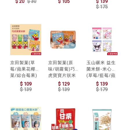
$ 20
$ 30
$ 105
$ 139
食 五辛素 高蛋
米餅 寶寶餅乾
寶寶零食 寶寶
$ 175
白 高蛋白零食
嬰兒餅乾
餅乾 嬰兒米餅
健康零食 蛋白
巧虎寶寶米餅
餅乾
京田製菓(草
京田製菓(原
玉山碾米 益生
莓/蘋果花椰
味/胡蘿蔔)巧
菌米餅-米心星
菜/綜合莓果)
虎寶寶片狀米
(草莓/藍莓/蘋
巧虎寶寶 小花
餅 巧虎餅乾 寶
果/香蕉)(35G)
$ 109
$ 129
$ 139
狀米餅 巧虎餅
寶零食 寶寶餅
三麗鷗聯名 寶
$ 139
$ 139
$ 179
乾 寶寶零食 寶
乾
寶米餅 寶寶零
寶餅乾
食 寶寶餅乾