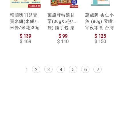
韓國嗨唄兒寶
萬歲牌特選甘
萬歲牌 杏仁小
寶米餅(米餅/
栗(30gX5包/
魚 (80g) 零嘴
米條/米花)30g
袋) 隨手包 栗
宵夜零食 台灣
嬰兒米餅 韓國
子 零食 零售零
零食 追劇零食
$ 139
$ 99
$ 125
米餅 嬰兒副食
食 低脂零食 栗
$ 169
$ 110
$ 150
品 寶寶零食 寶
子仁
寶米餅
1
2
3
4
5
6
7